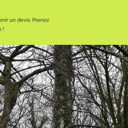
nir un devis. Prenez
 !